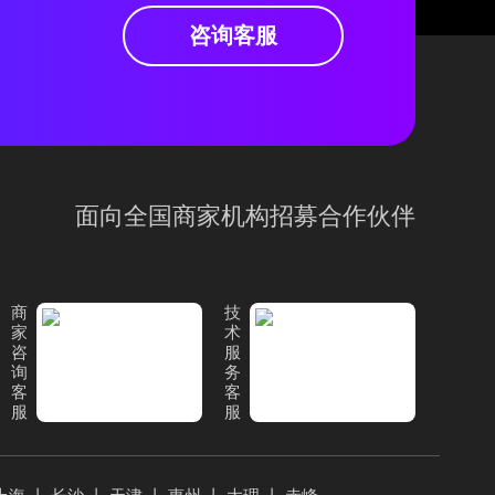
咨询客服
面向全国商家机构招募合作伙伴
商
技
家
术
咨
服
询
务
客
客
服
服